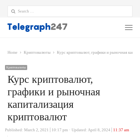
Search
for:
Me
Home
Криптовалюты
Курс криптовалют, графики и рыночная капит
Криптовалюты
Курс криптовалют,
графики и рыночная
капитализация
криптовалют
Published:
March 2, 2021
10:17 pm
Updated: April 8, 2024
11:37 am
Author