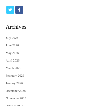
t
f
w
a
i
c
Archives
t
e
July 2026
t
b
June 2026
e
o
May 2026
r
o
April 2026
k
March 2026
February 2026
January 2026
December 2025
November 2025
October 2025